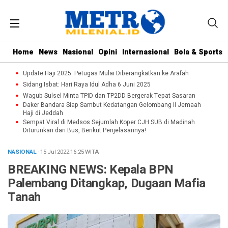
Home
News
Nasional
Opini
Internasional
Bola & Sports
Update Haji 2025: Petugas Mulai Diberangkatkan ke Arafah
Sidang Isbat: Hari Raya Idul Adha 6 Juni 2025
Wagub Sulsel Minta TPID dan TP2DD Bergerak Tepat Sasaran
Daker Bandara Siap Sambut Kedatangan Gelombang II Jemaah
Haji di Jeddah
Sempat Viral di Medsos Sejumlah Koper CJH SUB di Madinah
Diturunkan dari Bus, Berikut Penjelasannya!
NASIONAL
· 15 Jul 2022
16:25
WITA
BREAKING NEWS: Kepala BPN
Palembang Ditangkap, Dugaan Mafia
Tanah