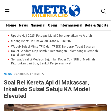
Home
News
Nasional
Opini
Internasional
Bola & Sports
Update Haji 2025: Petugas Mulai Diberangkatkan ke Arafah
Sidang Isbat: Hari Raya Idul Adha 6 Juni 2025
Wagub Sulsel Minta TPID dan TP2DD Bergerak Tepat Sasaran
Daker Bandara Siap Sambut Kedatangan Gelombang II Jemaah
Haji di Jeddah
Sempat Viral di Medsos Sejumlah Koper CJH SUB di Madinah
Diturunkan dari Bus, Berikut Penjelasannya!
NEWS
· 30 Agu 2022
17:18
WITA
Soal Rel Kereta Api di Makassar,
Inkalindo Sulsel Setuju KA Model
Elevated