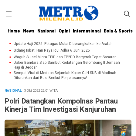
Home
News
Nasional
Opini
Internasional
Bola & Sports
Update Haji 2025: Petugas Mulai Diberangkatkan ke Arafah
Sidang Isbat: Hari Raya Idul Adha 6 Juni 2025
Wagub Sulsel Minta TPID dan TP2DD Bergerak Tepat Sasaran
Daker Bandara Siap Sambut Kedatangan Gelombang II Jemaah
Haji di Jeddah
Sempat Viral di Medsos Sejumlah Koper CJH SUB di Madinah
Diturunkan dari Bus, Berikut Penjelasannya!
NASIONAL
· 3 Okt 2022
22:01
WITA
Polri Datangkan Kompolnas Pantau
Kinerja Tim Investigasi Kanjuruhan