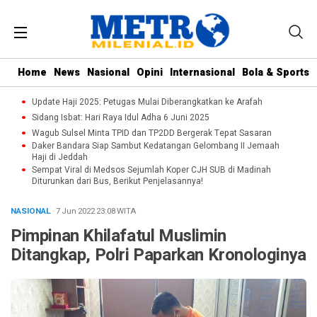
Home
News
Nasional
Opini
Internasional
Bola & Sports
Update Haji 2025: Petugas Mulai Diberangkatkan ke Arafah
Sidang Isbat: Hari Raya Idul Adha 6 Juni 2025
Wagub Sulsel Minta TPID dan TP2DD Bergerak Tepat Sasaran
Daker Bandara Siap Sambut Kedatangan Gelombang II Jemaah
Haji di Jeddah
Sempat Viral di Medsos Sejumlah Koper CJH SUB di Madinah
Diturunkan dari Bus, Berikut Penjelasannya!
NASIONAL
· 7 Jun 2022
23:08
WITA
Pimpinan Khilafatul Muslimin
Ditangkap, Polri Paparkan Kronologinya