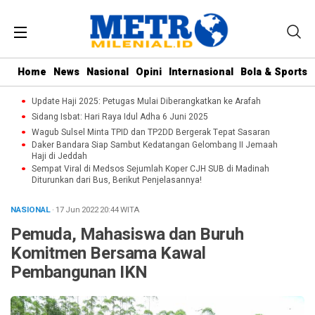
Home
News
Nasional
Opini
Internasional
Bola & Sports
Update Haji 2025: Petugas Mulai Diberangkatkan ke Arafah
Sidang Isbat: Hari Raya Idul Adha 6 Juni 2025
Wagub Sulsel Minta TPID dan TP2DD Bergerak Tepat Sasaran
Daker Bandara Siap Sambut Kedatangan Gelombang II Jemaah
Haji di Jeddah
Sempat Viral di Medsos Sejumlah Koper CJH SUB di Madinah
Diturunkan dari Bus, Berikut Penjelasannya!
NASIONAL
· 17 Jun 2022
20:44
WITA
Pemuda, Mahasiswa dan Buruh
Komitmen Bersama Kawal
Pembangunan IKN