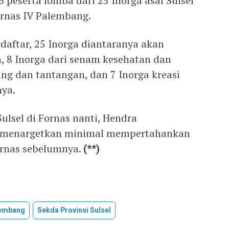
peserta lomba dari 25 Inorga asal Sulsel
ornas IV Palembang.
daftar, 25 Inorga diantaranya akan
n, 8 Inorga dari senam kesehatan dan
ng dan tantangan, dan 7 Inorga kreasi
nya.
ulsel di Fornas nanti, Hendra
 menargetkan minimal mempertahankan
ornas sebelumnya.
(**)
embang
Sekda Provinsi Sulsel