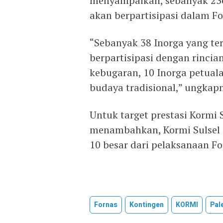
menyampaikan, sebanyak 236 
akan berpartisipasi dalam F
“Sebanyak 38 Inorga yang ter
berpartisipasi dengan rincia
kebugaran, 10 Inorga petuala
budaya tradisional,” ungkap
Untuk target prestasi Kormi S
menambahkan, Kormi Sulsel
10 besar dari pelaksanaan F
Fornas
Kontingen
KORMI
Pal