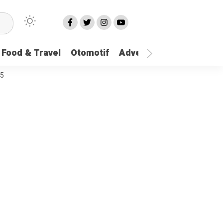
Food & Travel
Otomotif
Advetorial
More
25