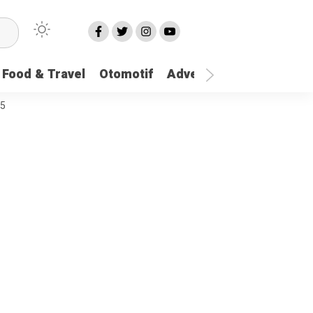
Food & Travel
Otomotif
Advetorial
More
25