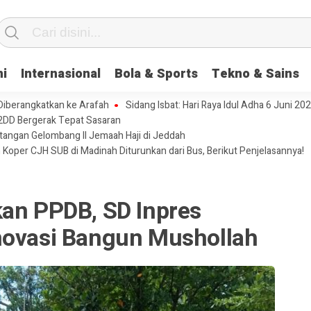
ni
Internasional
Bola & Sports
Tekno & Sains
 Diberangkatkan ke Arafah
Sidang Isbat: Hari Raya Idul Adha 6 Juni 20
2DD Bergerak Tepat Sasaran
tangan Gelombang II Jemaah Haji di Jeddah
 Koper CJH SUB di Madinah Diturunkan dari Bus, Berikut Penjelasannya!
kan PPDB, SD Inpres
novasi Bangun Mushollah