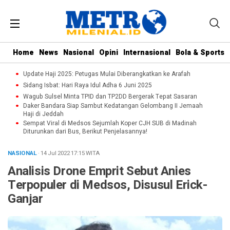
Home
News
Nasional
Opini
Internasional
Bola & Sports
Update Haji 2025: Petugas Mulai Diberangkatkan ke Arafah
Sidang Isbat: Hari Raya Idul Adha 6 Juni 2025
Wagub Sulsel Minta TPID dan TP2DD Bergerak Tepat Sasaran
Daker Bandara Siap Sambut Kedatangan Gelombang II Jemaah
Haji di Jeddah
Sempat Viral di Medsos Sejumlah Koper CJH SUB di Madinah
Diturunkan dari Bus, Berikut Penjelasannya!
NASIONAL
· 14 Jul 2022
17:15
WITA
Analisis Drone Emprit Sebut Anies
Terpopuler di Medsos, Disusul Erick-
Ganjar