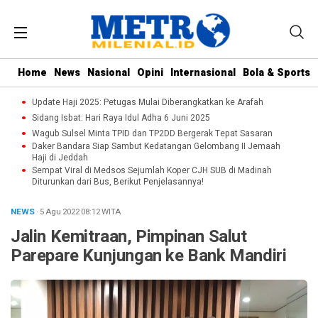
Home
News
Nasional
Opini
Internasional
Bola & Sports
Update Haji 2025: Petugas Mulai Diberangkatkan ke Arafah
Sidang Isbat: Hari Raya Idul Adha 6 Juni 2025
Wagub Sulsel Minta TPID dan TP2DD Bergerak Tepat Sasaran
Daker Bandara Siap Sambut Kedatangan Gelombang II Jemaah
Haji di Jeddah
Sempat Viral di Medsos Sejumlah Koper CJH SUB di Madinah
Diturunkan dari Bus, Berikut Penjelasannya!
NEWS
· 5 Agu 2022
08:12
WITA
Jalin Kemitraan, Pimpinan Salut
Parepare Kunjungan ke Bank Mandiri