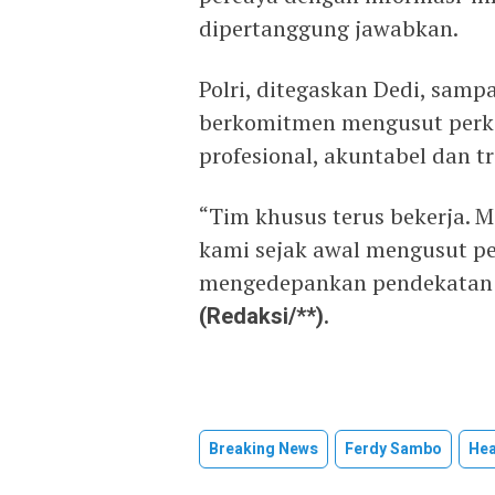
dipertanggung jawabkan.
Polri, ditegaskan Dedi, sampa
berkomitmen mengusut perka
profesional, akuntabel dan t
“Tim khusus terus bekerja.
kami sejak awal mengusut pe
mengedepankan pendekatan Sc
(Redaksi/**).
Breaking News
Ferdy Sambo
Hea