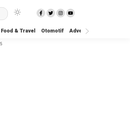
Food & Travel
Otomotif
Advetorial
More
25