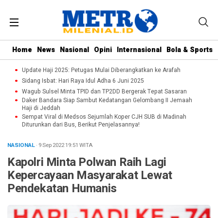
Home
News
Nasional
Opini
Internasional
Bola & Sports
Update Haji 2025: Petugas Mulai Diberangkatkan ke Arafah
Sidang Isbat: Hari Raya Idul Adha 6 Juni 2025
Wagub Sulsel Minta TPID dan TP2DD Bergerak Tepat Sasaran
Daker Bandara Siap Sambut Kedatangan Gelombang II Jemaah
Haji di Jeddah
Sempat Viral di Medsos Sejumlah Koper CJH SUB di Madinah
Diturunkan dari Bus, Berikut Penjelasannya!
NASIONAL
· 9 Sep 2022
19:51
WITA
Kapolri Minta Polwan Raih Lagi
Kepercayaan Masyarakat Lewat
Pendekatan Humanis