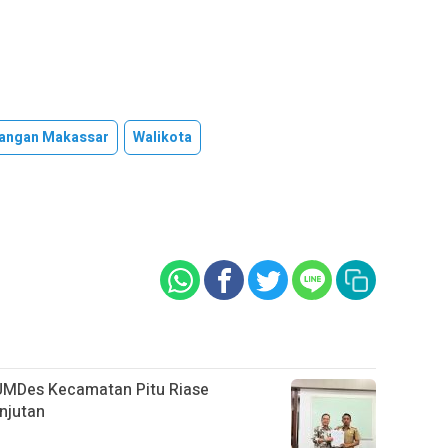
bangan Makassar
Walikota
UMDes Kecamatan Pitu Riase
njutan