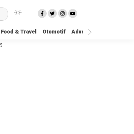
Food & Travel
Otomotif
Advetorial
More
25