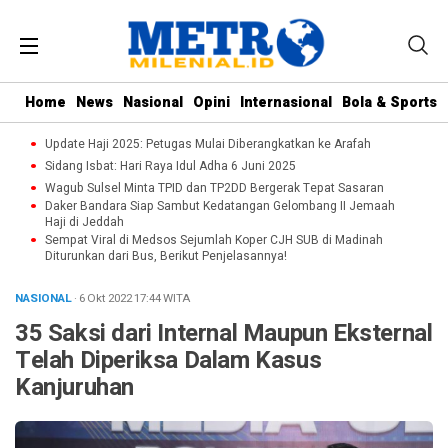
Home
News
Nasional
Opini
Internasional
Bola & Sports
Update Haji 2025: Petugas Mulai Diberangkatkan ke Arafah
Sidang Isbat: Hari Raya Idul Adha 6 Juni 2025
Wagub Sulsel Minta TPID dan TP2DD Bergerak Tepat Sasaran
Daker Bandara Siap Sambut Kedatangan Gelombang II Jemaah
Haji di Jeddah
Sempat Viral di Medsos Sejumlah Koper CJH SUB di Madinah
Diturunkan dari Bus, Berikut Penjelasannya!
NASIONAL
· 6 Okt 2022
17:44
WITA
35 Saksi dari Internal Maupun Eksternal
Telah Diperiksa Dalam Kasus
Kanjuruhan