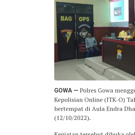
GOWA —
Polres Gowa menggel
Kepolisian Online (ITK-O) Ta
bertempat di Aula Endra Dh
(12/10/2022).
Kegiatan tersebut dibuka ole