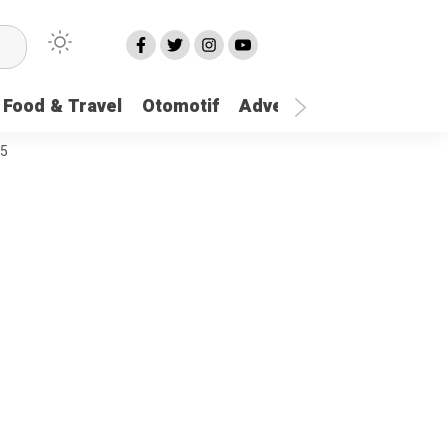
Food & Travel
Otomotif
Advetorial
More
25