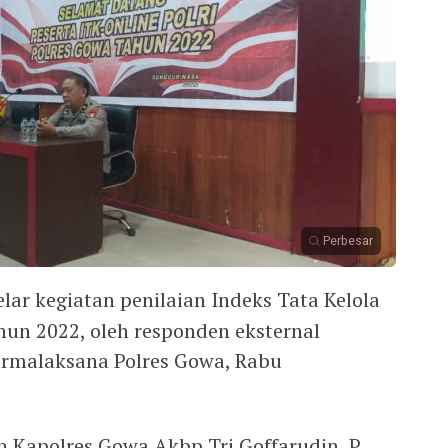
Perbesar
ar kegiatan penilaian Indeks Tata Kelola
hun 2022, oleh responden eksternal
armalaksana Polres Gowa, Rabu
h Kapolres Gowa Akbp Tri Goffarudin, P,