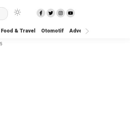
Food & Travel
Otomotif
Advetorial
More
25