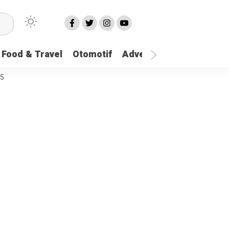
Food & Travel
Otomotif
Advetorial
More
25