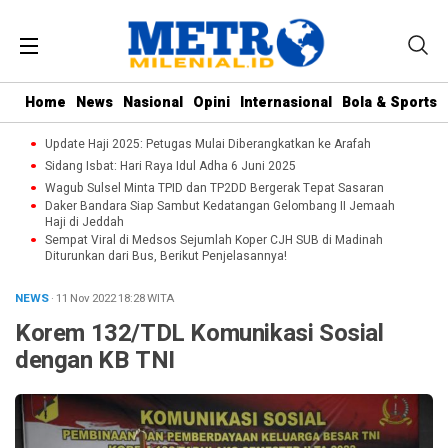
Home
News
Nasional
Opini
Internasional
Bola & Sports
Update Haji 2025: Petugas Mulai Diberangkatkan ke Arafah
Sidang Isbat: Hari Raya Idul Adha 6 Juni 2025
Wagub Sulsel Minta TPID dan TP2DD Bergerak Tepat Sasaran
Daker Bandara Siap Sambut Kedatangan Gelombang II Jemaah
Haji di Jeddah
Sempat Viral di Medsos Sejumlah Koper CJH SUB di Madinah
Diturunkan dari Bus, Berikut Penjelasannya!
NEWS
· 11 Nov 2022
18:28
WITA
Korem 132/TDL Komunikasi Sosial
dengan KB TNI