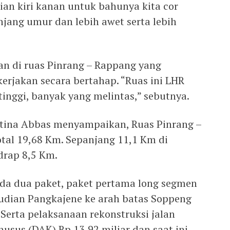
an kiri kanan untuk bahunya kita cor
jang umur dan lebih awet serta lebih
 di ruas Pinrang – Rappang yang
kerjakan secara bertahap. “Ruas ini LHR
) tinggi, banyak yang melintas,” sebutnya.
stina Abbas menyampaikan, Ruas Pinrang –
tal 19,68 Km. Sepanjang 11,1 Km di
drap 8,5 Km.
da dua paket, paket pertama long segmen
udian Pangkajene ke arah batas Soppeng
Serta pelaksanaan rekonstruksi jalan
usus (DAK) Rp 13,92 miliar dan saat ini