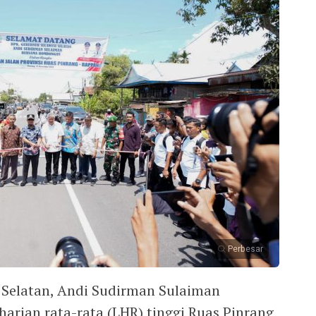
Perbesar
 Selatan, Andi Sudirman Sulaiman
harian rata-rata (LHR) tinggi Ruas Pinrang