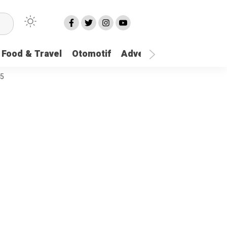
Food & Travel
Otomotif
Advetorial
More
25