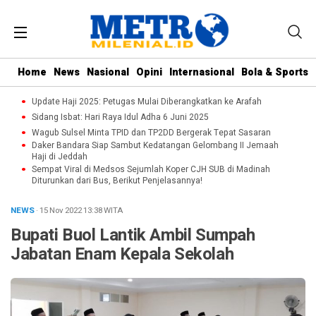
Home
News
Nasional
Opini
Internasional
Bola & Sports
Update Haji 2025: Petugas Mulai Diberangkatkan ke Arafah
Sidang Isbat: Hari Raya Idul Adha 6 Juni 2025
Wagub Sulsel Minta TPID dan TP2DD Bergerak Tepat Sasaran
Daker Bandara Siap Sambut Kedatangan Gelombang II Jemaah
Haji di Jeddah
Sempat Viral di Medsos Sejumlah Koper CJH SUB di Madinah
Diturunkan dari Bus, Berikut Penjelasannya!
NEWS
· 15 Nov 2022
13:38
WITA
Bupati Buol Lantik Ambil Sumpah
Jabatan Enam Kepala Sekolah