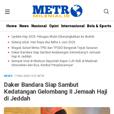
Home
News
Nasional
Opini
Internasional
Bola & Sports
Update Haji 2025: Petugas Mulai Diberangkatkan ke Arafah
Sidang Isbat: Hari Raya Idul Adha 6 Juni 2025
Wagub Sulsel Minta TPID dan TP2DD Bergerak Tepat Sasaran
Daker Bandara Siap Sambut Kedatangan Gelombang II Jemaah
Haji di Jeddah
Sempat Viral di Medsos Sejumlah Koper CJH SUB di Madinah
Diturunkan dari Bus, Berikut Penjelasannya!
NEWS
· 17 Mei 2025
13:51
WITA
Daker Bandara Siap Sambut
Kedatangan Gelombang II Jemaah Haji
di Jeddah