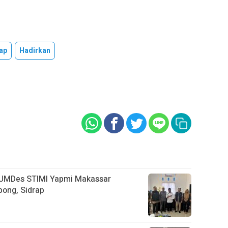
rap
Hadirkan
UMDes STIMI Yapmi Makassar
pong, Sidrap