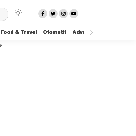
Food & Travel
Otomotif
Advetorial
More
25