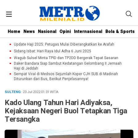
Home
News
Nasional
Opini
Internasional
Bola & Sports
Update Haji 2025: Petugas Mulai Diberangkatkan ke Arafah
Sidang Isbat: Hari Raya Idul Adha 6 Juni 2025
Wagub Sulsel Minta TPID dan TP2DD Bergerak Tepat Sasaran
Daker Bandara Siap Sambut Kedatangan Gelombang II Jemaah
Haji di Jeddah
Sempat Viral di Medsos Sejumlah Koper CJH SUB di Madinah
Diturunkan dari Bus, Berikut Penjelasannya!
SULTENG
· 23 Jul 2022
01:31
WITA
Kado Ulang Tahun Hari Adiyaksa,
Kejaksaan Negeri Buol Tetapkan Tiga
Tersangka