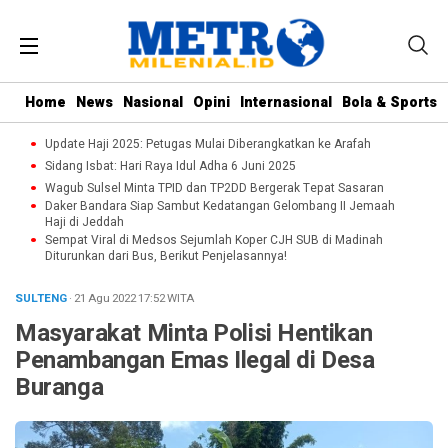
Home
News
Nasional
Opini
Internasional
Bola & Sports
Update Haji 2025: Petugas Mulai Diberangkatkan ke Arafah
Sidang Isbat: Hari Raya Idul Adha 6 Juni 2025
Wagub Sulsel Minta TPID dan TP2DD Bergerak Tepat Sasaran
Daker Bandara Siap Sambut Kedatangan Gelombang II Jemaah
Haji di Jeddah
Sempat Viral di Medsos Sejumlah Koper CJH SUB di Madinah
Diturunkan dari Bus, Berikut Penjelasannya!
SULTENG
· 21 Agu 2022
17:52
WITA
Masyarakat Minta Polisi Hentikan
Penambangan Emas Ilegal di Desa
Buranga