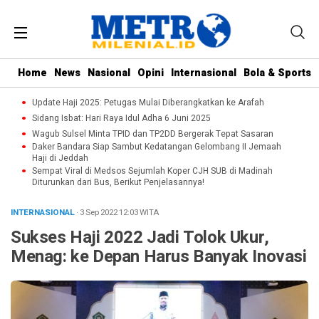
Home
News
Nasional
Opini
Internasional
Bola & Sports
Update Haji 2025: Petugas Mulai Diberangkatkan ke Arafah
Sidang Isbat: Hari Raya Idul Adha 6 Juni 2025
Wagub Sulsel Minta TPID dan TP2DD Bergerak Tepat Sasaran
Daker Bandara Siap Sambut Kedatangan Gelombang II Jemaah
Haji di Jeddah
Sempat Viral di Medsos Sejumlah Koper CJH SUB di Madinah
Diturunkan dari Bus, Berikut Penjelasannya!
INTERNASIONAL
· 3 Sep 2022
12:03
WITA
Sukses Haji 2022 Jadi Tolok Ukur,
Menag: ke Depan Harus Banyak Inovasi