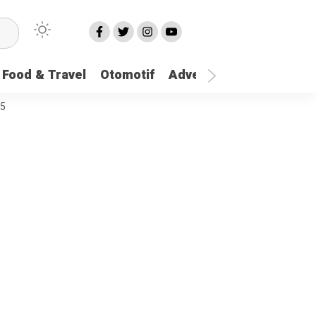
Food & Travel
Otomotif
Advetorial
More
25