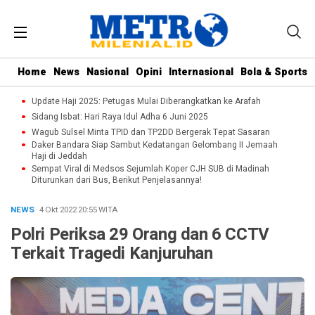
Home
News
Nasional
Opini
Internasional
Bola & Sports
Update Haji 2025: Petugas Mulai Diberangkatkan ke Arafah
Sidang Isbat: Hari Raya Idul Adha 6 Juni 2025
Wagub Sulsel Minta TPID dan TP2DD Bergerak Tepat Sasaran
Daker Bandara Siap Sambut Kedatangan Gelombang II Jemaah
Haji di Jeddah
Sempat Viral di Medsos Sejumlah Koper CJH SUB di Madinah
Diturunkan dari Bus, Berikut Penjelasannya!
NEWS
· 4 Okt 2022
20:55
WITA
Polri Periksa 29 Orang dan 6 CCTV
Terkait Tragedi Kanjuruhan