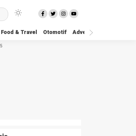
Food & Travel
Otomotif
Advetorial
More
25