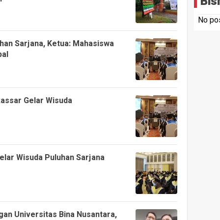
Bis
No pos
han Sarjana, Ketua: Mahasiswa
bal
assar Gelar Wisuda
lar Wisuda Puluhan Sarjana
n Universitas Bina Nusantara,