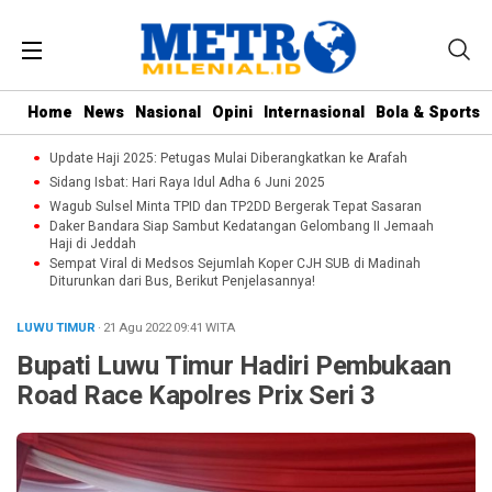
Home
News
Nasional
Opini
Internasional
Bola & Sports
Update Haji 2025: Petugas Mulai Diberangkatkan ke Arafah
Sidang Isbat: Hari Raya Idul Adha 6 Juni 2025
Wagub Sulsel Minta TPID dan TP2DD Bergerak Tepat Sasaran
Daker Bandara Siap Sambut Kedatangan Gelombang II Jemaah
Haji di Jeddah
Sempat Viral di Medsos Sejumlah Koper CJH SUB di Madinah
Diturunkan dari Bus, Berikut Penjelasannya!
LUWU TIMUR
· 21 Agu 2022
09:41
WITA
Bupati Luwu Timur Hadiri Pembukaan
Road Race Kapolres Prix Seri 3