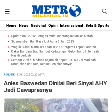
Home
News
Nasional
Opini
Internasional
Bola & Sports
Update Haji 2025: Petugas Mulai Diberangkatkan ke Arafah
Sidang Isbat: Hari Raya Idul Adha 6 Juni 2025
Wagub Sulsel Minta TPID dan TP2DD Bergerak Tepat Sasaran
Daker Bandara Siap Sambut Kedatangan Gelombang II Jemaah
Haji di Jeddah
Sempat Viral di Medsos Sejumlah Koper CJH SUB di Madinah
Diturunkan dari Bus, Berikut Penjelasannya!
POLITIK
· 8 Okt 2022
02:20
WITA
Anies Baswedan Dinilai Beri Sinyal AHY
Jadi Cawapresnya